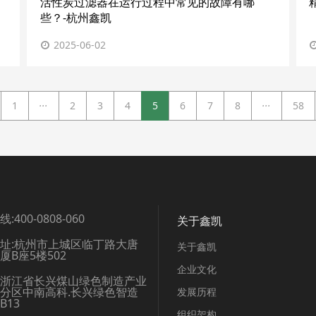
活性炭过滤器在运行过程中常见的故障有哪
些？-杭州鑫凯
2025-06-02
...
...
1
2
3
4
5
6
7
8
58
:400-0808-060
关于鑫凯
址:杭州市上城区临丁路大唐
关于鑫凯
厦B座5楼502
企业文化
：浙江省长兴煤山绿色制造产业
分区中南高科.长兴绿色智造
发展历程
B13
组织架构