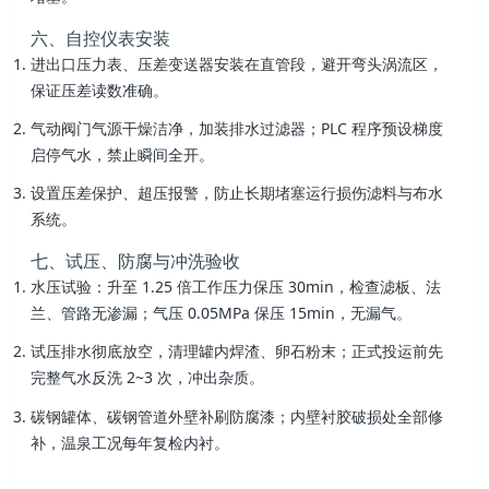
六、自控仪表安装
进出口压力表、压差变送器安装在直管段，避开弯头涡流区，
保证压差读数准确。
气动阀门气源干燥洁净，加装排水过滤器；PLC 程序预设梯度
启停气水，禁止瞬间全开。
设置压差保护、超压报警，防止长期堵塞运行损伤滤料与布水
系统。
七、试压、防腐与冲洗验收
水压试验：升至 1.25 倍工作压力保压 30min，检查滤板、法
兰、管路无渗漏；气压 0.05MPa 保压 15min，无漏气。
试压排水彻底放空，清理罐内焊渣、卵石粉末；正式投运前先
完整气水反洗 2~3 次，冲出杂质。
碳钢罐体、碳钢管道外壁补刷防腐漆；内壁衬胶破损处全部修
补，温泉工况每年复检内衬。