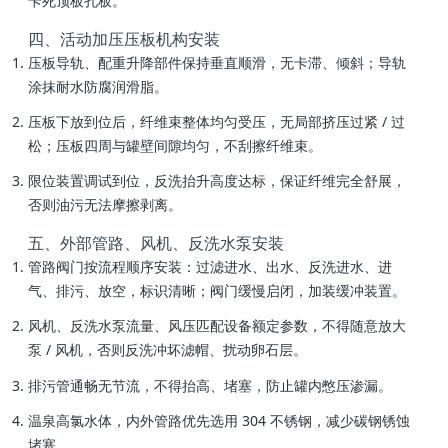
卡死顶板孔板。
四、活动加压压板机构安装
压板导轨、配重升降部件保持垂直顺滑，无卡滞、倾斜；导轨
涂抹耐水防腐润滑脂。
压板下放到位后，纤维束整体均匀受压，无局部挤压过紧 / 过
松；压板四周与罐壁间隙均匀，不刮擦纤维束。
限位装置调试到位，反洗抬升高度达标，保证纤维完全舒展，
否则油污无法摩擦剥离。
五、外部管路、风机、反洗水泵安装
管路阀门按流程顺序安装：过滤进水、出水、反洗进水、进
气、排污、放空，标识清晰；阀门缓慢启闭，加装缓冲装置。
风机、反洗水泵流量、风压匹配设备额定参数，不得随意放大
泵 / 风机，否则反洗冲坏滤帽、扰动卵石层。
排污管通畅无节流，不得抬高、堵塞，防止罐内憋压渗漏。
温泉高氯水体，内外管路优先选用 304 不锈钢，减少碳钢锈蚀
堵塞。