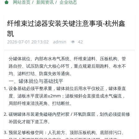
网站首页
新闻资讯
企业动态
纤维束过滤器安装关键注意事项-杭州鑫
凯
2026-07-01 20:13:02
admin
42
分罐体就位、内部布水布气系统、纤维束滤料、压板机构、管
路自控、试压防腐六大核心环节，重点规避后期跑料、布水不
均、滤料打结、防腐失效等通病。
一、罐体就位与基础找平
设备基础必须平整承重，罐体就位后用水平仪校正，
罐体垂直
度、滤板水平度误差≤2mm
；滤板倾斜会直接造成水气偏流，
局部纤维束清洗死角、打结断丝。
碳钢罐体吊装避免磕碰内壁衬胶 / 环氧防腐层，划伤必须提前修
补固化才能下道工序。
预留足够检修空间：人孔前方、顶部压板机构、底部排污口、