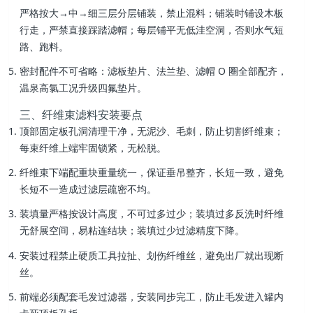
严格按大→中→细三层分层铺装，禁止混料；铺装时铺设木板
行走，严禁直接踩踏滤帽；每层铺平无低洼空洞，否则水气短
路、跑料。
密封配件不可省略：滤板垫片、法兰垫、滤帽 O 圈全部配齐，
温泉高氯工况升级四氟垫片。
三、纤维束滤料安装要点
顶部固定板孔洞清理干净，无泥沙、毛刺，防止切割纤维束；
每束纤维上端牢固锁紧，无松脱。
纤维束下端配重块重量统一，保证垂吊整齐，长短一致，避免
长短不一造成过滤层疏密不均。
装填量严格按设计高度，不可过多过少；装填过多反洗时纤维
无舒展空间，易粘连结块；装填过少过滤精度下降。
安装过程禁止硬质工具拉扯、划伤纤维丝，避免出厂就出现断
丝。
前端必须配套毛发过滤器，安装同步完工，防止毛发进入罐内