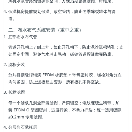
风机水泵管路预留操作空间，方便后期更换滤帽、纤维束。
低温机房提前规划保温、放空管路，防止冬季冻裂罐体与管
道。
二、布水布气系统安装（重中之重）
底部布水布气管
管道开孔朝上 / 侧上方，禁止开孔朝下，防止泥沙沉积堵孔；支
架固定牢固，避免气水冲击晃动；碳钢管道焊缝做完防腐。
滤板安装
分片拼接缝隙铺满 EPDM 橡胶垫 + 环氧密封胶，螺栓对角分次
均匀紧固，防止滤板翘曲变形；所有板孔不得空缺。
长柄滤帽
每一个滤板孔洞全部装滤帽，严禁留空；螺纹缠绕生料带，加
装 EPDM O 型圈密封，适度拧紧，不暴力拧裂；统一选用缝隙
≤0.2mm 专用滤帽。
分层卵石承托层