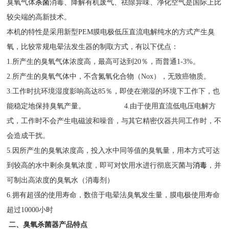
臭氧气体
杀菌
消毒、降解有机废气、祛除异味、净化空气是国际上比
较尖端的高新技术。
本机的特性是采用新型PEM膜电极低压直流电解纯水的方式产生臭
氧，比较常规电晕法发生器的制取方式，有以下优点：
1.所产生的臭氧气体浓度高，最高可达到20％，而普通1-3%。
2.所产生的臭氧气体中，不含氮氧化合物（Nox），无致癌物质。
3.工作时抗环境湿度影响高达85％，即使在潮湿的环境下工作下，也
能稳定地保持臭氧产量。 4.由于使用直流低电压电解方
式，工作时不会产生电磁波和噪音，与其它精密仪器共同工作时，不
会造成干扰。
5.因所产生的臭氧浓度高，投入水中同等值的臭氧量，用本方式可达
到较高的水中剩余臭氧浓度，即可对饮用水进行彻底灭菌与
消毒
，并
可制出高浓度的臭氧水（消毒剂）
6.拥有超强的使用寿命，数倍于电晕法臭氧发生量，膜电极使用寿命
超过10000小时
二、臭氧杀菌器产品特点